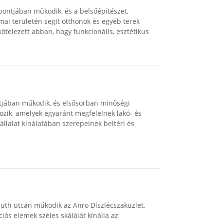
ntjában működik, és a belsőépítészet,
ai területén segít otthonok és egyéb terek
kötelezett abban, hogy funkcionális, esztétikus
tjában működik, és elsősorban minőségi
lkozik, amelyek egyaránt megfelelnek lakó- és
vállalat kínálatában szerepelnek beltéri és
uth utcán működik az Anro Díszlécszaküzlet,
iós elemek széles skáláját kínálja az