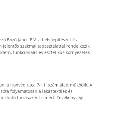
ző Bozó János E.V. a belsőépítészet és
 jelentős szakmai tapasztalattal rendelkezik,
odern, funkcionális és esztétikus környezetek
an, a Honvéd utca 7-11. szám alatt működik. A
azóta folyamatosan a lakástextilek és
gbízható forrásaként ismert. Tevékenységi