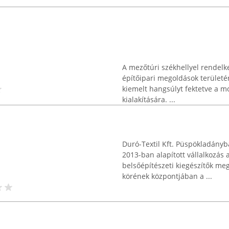
A mezőtúri székhellyel rendelke
építőipari megoldások területén
kiemelt hangsúlyt fektetve a m
kialakítására. ...
Duró-Textil Kft. Püspökladányb
2013-ban alapított vállalkozás 
belsőépítészeti kiegészítők me
körének központjában a ...