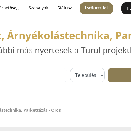
érhetőség
Szabályok
Státusz
Iratkozz fel
E
 Árnyékolástechnika, Par
ábbi más nyertesek a Turul projekt
stechnika, Parkettázás - Oros