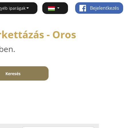
Bejelentkezés
gyéb iparágak
kettázás - Oros
ben.
Keresés