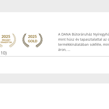
A DANA Bútoráruház Nyíregyház
mint húsz év tapasztalattal az
termékkínálatában sokféle, min
áron, ...
110)