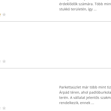
érdeklődők számára. Több mint 
stukkó területén, így ...
Parkettaüzlet már több mint t
Árpád téren, ahol padlóburkolat
terén. A vállalat jelentős szakm
rendelkezik, ennek ...