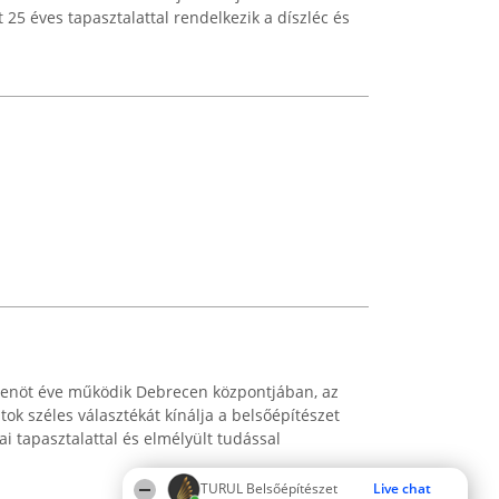
25 éves tapasztalattal rendelkezik a díszléc és
izenöt éve működik Debrecen központjában, az
ok széles választékát kínálja a belsőépítészet
ai tapasztalattal és elmélyült tudással
TURUL Belsőépítészet
Live chat