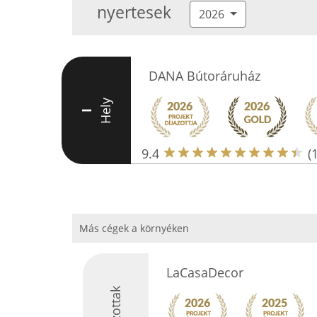
nyertesek
2026
DANA Bútoráruház
Hely
I
9.4
(
Más cégek a környéken
LaCasaDecor
Díjazottak