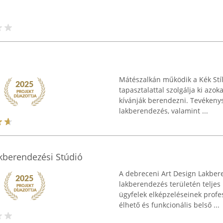
Mátészalkán működik a Kék Stíl
tapasztalattal szolgálja ki azok
kívánják berendezni. Tevékenysé
lakberendezés, valamint ...
kberendezési Stúdió
A debreceni Art Design Lakbere
lakberendezés területén teljes 
ügyfelek elképzeléseinek profe
élhető és funkcionális belső ...