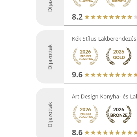
8.2
Kék Stílus Lakberendezés
Díjazottak
9.6
Art Design Konyha- és La
Díjazottak
8.6