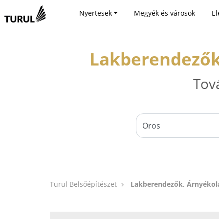
Nyertesek
Megyék és városok
El
Lakberendezők,
Tov
Turul Belsőépítészet
Lakberendezők, Árnyékolá