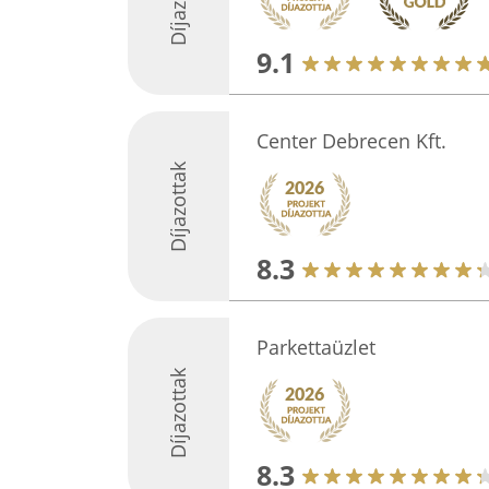
Díjazottak
9.1
Center Debrecen Kft.
Díjazottak
8.3
Parkettaüzlet
Díjazottak
8.3