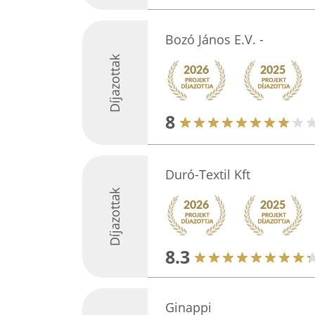
Bozó János E.V. -
Díjazottak
8
Duró-Textil Kft
Díjazottak
8.3
Ginappi