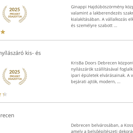
Ginappi Hajdúböszörmény közpo
valamint a lakberendezés szakm
kialakításában. A vállalkozás el
és személyre szabott ...
yílászáró kis- és
KrisBa Doors Debrecen közpon
nyílászárók szállításával fogla
ipari épületek elvárásainak. A 
bejárati ajtók, modern, ...
brecen
Debrecen belvárosában, a Koss
amely a belsőépítészeti dekorác