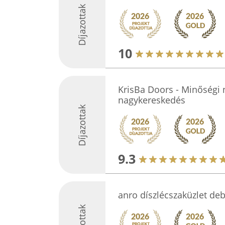
Díjazottak
10
KrisBa Doors - Minőségi n
nagykereskedés
Díjazottak
9.3
anro díszlécszaküzlet de