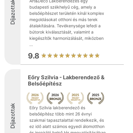
Art&Deco Lakberendezés egy
Díjazottak
budapesti székhelyű cég, amely a
belsőépítészet területén kínál komplex
megoldásokat otthoni és más terek
átalakítására. Tevékenysége lefedi a
bútorok kiválasztását, valamint a
kiegészítők harmonizálását, miközben
...
9.8
Eőry Szilvia - Lakberendező &
Belsőépítész
Díjazottak
Eőry Szilvia lakberendező és
belsőépítész több mint 26 évnyi
szakmai tapasztalattal rendelkezik, és
ez idő alatt számos egyedi álomotthon
és inspiráló belső tér megvalósításában