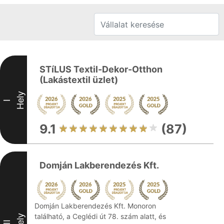
STíLUS Textil-Dekor-Otthon
(Lakástextil üzlet)
Hely
I
9.1
(87)
Domján Lakberendezés Kft.
Domján Lakberendezés Kft. Monoron
található, a Ceglédi út 78. szám alatt, és
Hely
II