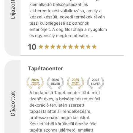
Díjazottak
kiemelkedő belsőépítészeti és
lakberendezési vállalkozása, amely a
kézzel készült, egyedi termékek révén
teszi különlegessé az otthonok
enteriőrjeit. A cég filozófiája a nyugalom
és egyensúly megteremtésére ...
10
Tapétacenter
A budapesti Tapétacenter több mint
Díjazottak
tizenöt éves, a belsőépítészet és fali
dekoráció területén szerzett
tapasztalattal áll rendelkezésre,
professzionális megoldásokkal.
Készletükből körülbelül ötszáz féle
tapéta azonnal elérhető, emellett