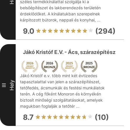
széles termékkínálattal szolgálja ki a
belsőépítészet és lakberendezés területén
érdeklődőket. A kínálatukban szerepelnek
kárpitozott bútorok, nappali és konyhai, ...
9.0
(294)
Jákó Kristóf E.V. - Ács, szárazépítész
Jákó Kristóf e.v. több mint két évtizedes
tapasztalattal van jelen a szárazépítészet,
Hely
III
tetőfedés, ácsmunkák és festési munkálatok
terén. A cég főként Monoron és környékén
biztosít minőségi szolgáltatásokat, amelyek
magukban foglalják a tetőtér ...
8.7
(10)