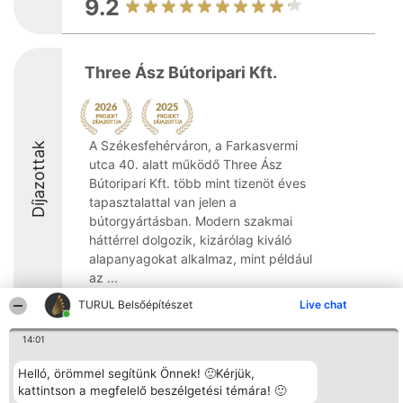
9.2
Three Ász Bútoripari Kft.
A Székesfehérváron, a Farkasvermi
Díjazottak
utca 40. alatt működő Three Ász
Bútoripari Kft. több mint tizenöt éves
tapasztalattal van jelen a
bútorgyártásban. Modern szakmai
háttérrel dolgozik, kizárólag kiváló
alapanyagokat alkalmaz, mint például
az ...
TURUL Belsőépítészet
Live chat
8.1
14:01
Helló, örömmel segítünk Önnek! 🙂Kérjük,
Rangsorszervező
Népszavazás
Elérhetőség
SC Beautiful Company S.R.L.
Nyertesek
Elérhetőség
kattintson a megfelelő beszélgetési témára! 🙂
Bulevardul Aleea Timișul De
Az összes