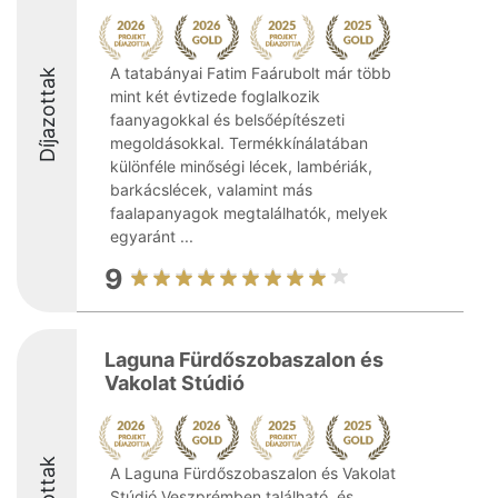
A tatabányai Fatim Faárubolt már több
Díjazottak
mint két évtizede foglalkozik
faanyagokkal és belsőépítészeti
megoldásokkal. Termékkínálatában
különféle minőségi lécek, lambériák,
barkácslécek, valamint más
faalapanyagok megtalálhatók, melyek
egyaránt ...
9
Laguna Fürdőszobaszalon és
Vakolat Stúdió
A Laguna Fürdőszobaszalon és Vakolat
Stúdió Veszprémben található, és