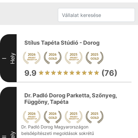
Stílus Tapéta Stúdió - Dorog
Hely
I
9.9
(76)
Dr. Padló Dorog Parketta, Szőnyeg,
Függöny, Tapéta
Dr. Padló Dorog Magyarországon
belsőépítészeti megoldások sokrétű
Hely
II