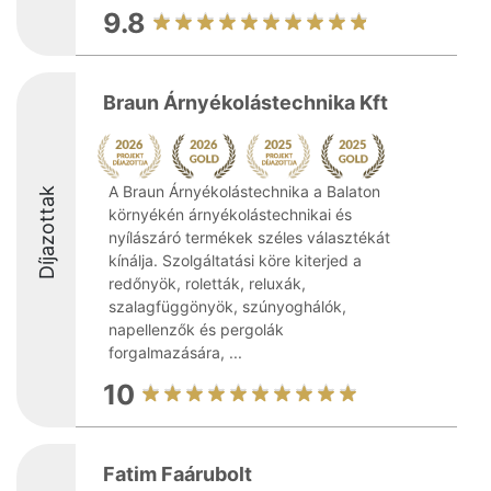
9.8
Braun Árnyékolástechnika Kft
A Braun Árnyékolástechnika a Balaton
Díjazottak
környékén árnyékolástechnikai és
nyílászáró termékek széles választékát
kínálja. Szolgáltatási köre kiterjed a
redőnyök, roletták, reluxák,
szalagfüggönyök, szúnyoghálók,
napellenzők és pergolák
forgalmazására, ...
10
Fatim Faárubolt