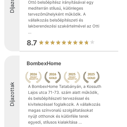
Díjazottak
Ottó belsőépítész irányításával egy
mediterrán stílusú, különleges
tervezőműhelyként működik. A
vállalkozás belsőépítészeti és
lakberendezési szakértelmével az Otti
...
8.7
BombexHome
Díjazottak
A BombexHome Tatabányán, a Kossuth
Lajos utca 71-73. szám alatt működik,
és belsőépítészeti tervezéssel és
kivitelezéssel foglalkozik. A vállalkozás
magas színvonalú szolgáltatásokat
nyújt otthonok és különféle terek
egyedi, stílusos kialakítása ...