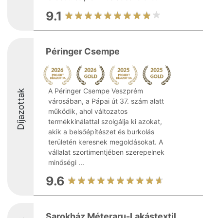
9.1
Péringer Csempe
A Péringer Csempe Veszprém
Díjazottak
városában, a Pápai út 37. szám alatt
működik, ahol változatos
termékkínálattal szolgálja ki azokat,
akik a belsőépítészet és burkolás
területén keresnek megoldásokat. A
vállalat szortimentjében szerepelnek
minőségi ...
9.6
Sarokház Méteraru-Lakástextil