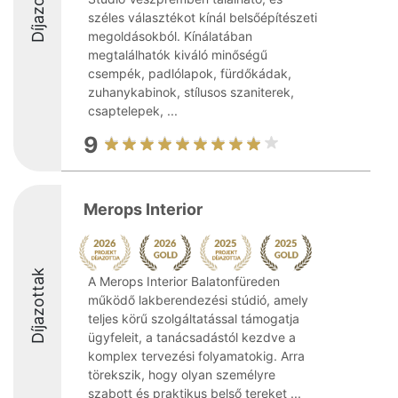
Díjazottak
széles választékot kínál belsőépítészeti
megoldásokból. Kínálatában
megtalálhatók kiváló minőségű
csempék, padlólapok, fürdőkádak,
zuhanykabinok, stílusos szaniterek,
csaptelepek, ...
9
Merops Interior
Díjazottak
A Merops Interior Balatonfüreden
működő lakberendezési stúdió, amely
teljes körű szolgáltatással támogatja
ügyfeleit, a tanácsadástól kezdve a
komplex tervezési folyamatokig. Arra
törekszik, hogy olyan személyre
szabott és praktikus belső tereket ...