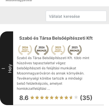
Mosonmagyaróvár
Szabó és Társa Belsőépítészeti Kft
Szabó és Társa Belsőépítészeti Kft. több mint
húszéves tapasztalattal végez
Hely
belsőépítészeti és felújítási munkákat
I
Mosonmagyaróváron és annak környékén.
Tevékenységi körébe tartozik a minőségi
belső felületképzés, amelyet
homlokzatfelújítási ...
8.6
(35)