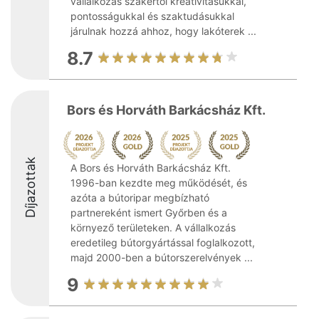
vállalkozás szakértői kreativitásukkal,
pontosságukkal és szaktudásukkal
járulnak hozzá ahhoz, hogy lakóterek ...
8.7
Bors és Horváth Barkácsház Kft.
Díjazottak
A Bors és Horváth Barkácsház Kft.
1996-ban kezdte meg működését, és
azóta a bútoripar megbízható
partnereként ismert Győrben és a
környező területeken. A vállalkozás
eredetileg bútorgyártással foglalkozott,
majd 2000-ben a bútorszerelvények ...
9