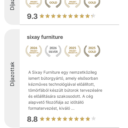
9.3
sixay furniture
Díjazottak
A Sixay Furniture egy nemzetközileg
ismert bútorgyártó, amely elsősorban
kézműves technológiával előállított,
tömörfából készült bútorok tervezésére
és előállítására szakosodott. A cég
alapvető filozófiája az időtálló
formatervezést, kiváló ...
8.8