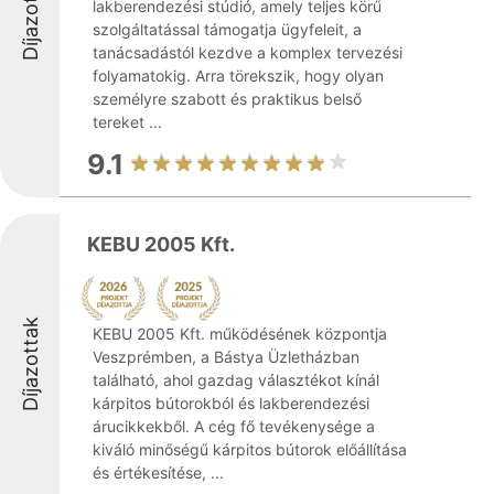
Díjazottak
lakberendezési stúdió, amely teljes körű
szolgáltatással támogatja ügyfeleit, a
tanácsadástól kezdve a komplex tervezési
folyamatokig. Arra törekszik, hogy olyan
személyre szabott és praktikus belső
tereket ...
9.1
KEBU 2005 Kft.
Díjazottak
KEBU 2005 Kft. működésének központja
Veszprémben, a Bástya Üzletházban
található, ahol gazdag választékot kínál
kárpitos bútorokból és lakberendezési
árucikkekből. A cég fő tevékenysége a
kiváló minőségű kárpitos bútorok előállítása
és értékesítése, ...