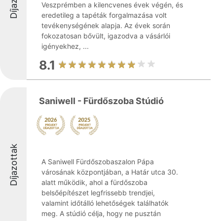
Veszprémben a kilencvenes évek végén, és
eredetileg a tapéták forgalmazása volt
tevékenységének alapja. Az évek során
fokozatosan bővült, igazodva a vásárlói
igényekhez, ...
8.1
Saniwell - Fürdőszoba Stúdió
Díjazottak
A Saniwell Fürdőszobaszalon Pápa
városának központjában, a Határ utca 30.
alatt működik, ahol a fürdőszoba
belsőépítészet legfrissebb trendjei,
valamint időtálló lehetőségek találhatók
meg. A stúdió célja, hogy ne pusztán