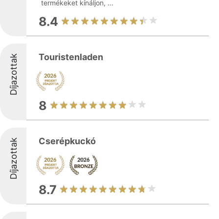
termékeket kínáljon, ...
8.4
Touristenladen
Díjazottak
8
Cserépkuckó
Díjazottak
8.7