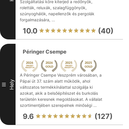
Szolgáltatási köre kiterjed a redőnyök,
roletták, reluxák, szalagfüggönyök,
szúnyoghálók, napellenzők és pergolák
forgalmazására, ...
10.0
(40)
Péringer Csempe
A Péringer Csempe Veszprém városában, a
Pápai út 37. szám alatt működik, ahol
Hely
III
változatos termékkínálattal szolgálja ki
azokat, akik a belsőépítészet és burkolás
területén keresnek megoldásokat. A vállalat
szortimentjében szerepelnek minőségi ...
9.6
(127)