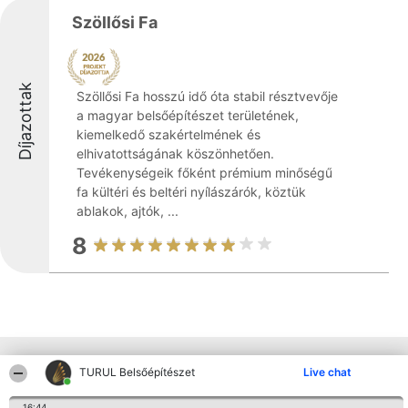
Szöllősi Fa
Díjazottak
Szöllősi Fa hosszú idő óta stabil résztvevője
a magyar belsőépítészet területének,
kiemelkedő szakértelmének és
elhivatottságának köszönhetően.
Tevékenységeik főként prémium minőségű
fa kültéri és beltéri nyílászárók, köztük
ablakok, ajtók, ...
8
Más cégek a környéken
TURUL Belsőépítészet
Live chat
16:44