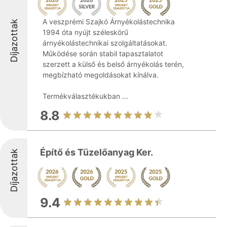
A veszprémi Szajkó Árnyékolástechnika
Díjazottak
1994 óta nyújt széleskörű
árnyékolástechnikai szolgáltatásokat.
Működése során stabil tapasztalatot
szerzett a külső és belső árnyékolás terén,
megbízható megoldásokat kínálva.
Termékválasztékukban ...
8.8
Építő és Tüzelőanyag Ker.
Díjazottak
9.4