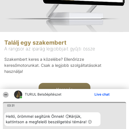
Találj egy szakembert
A rangsor az iparág legjobbjait gyűjti össze
Szakembert keres a közelébe? Ellenőrizze
keresőmotorunkat. Csak a legjobb szolgáltatásokat
használja!
Keresés
TURUL Belsőépítészet
Live chat
03:31
Helló, örömmel segítünk Önnek! 🙂Kérjük,
kattintson a megfelelő beszélgetési témára! 🙂