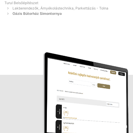
Turul Belsőépítészet
Lakberendezők, Árnyékolástechnika, Parkettázás - Tolna
Oázis Bútorház Simontornya