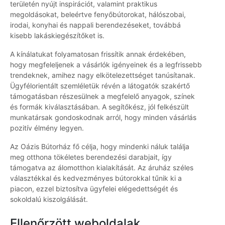
területén nyújt inspirációt, valamint praktikus
megoldásokat, beleértve fenyőbútorokat, hálószobai,
irodai, konyhai és nappali berendezéseket, továbbá
kisebb lakáskiegészítőket is.
A kínálatukat folyamatosan frissítik annak érdekében,
hogy megfeleljenek a vásárlók igényeinek és a legfrissebb
trendeknek, amihez nagy elkötelezettséget tanúsítanak.
Ügyfélorientált szemléletük révén a látogatók szakértő
támogatásban részesülnek a megfelelő anyagok, színek
és formák kiválasztásában. A segítőkész, jól felkészült
munkatársak gondoskodnak arról, hogy minden vásárlás
pozitív élmény legyen.
Az Oázis Bútorház fő célja, hogy mindenki náluk találja
meg otthona tökéletes berendezési darabjait, így
támogatva az álomotthon kialakítását. Az áruház széles
választékkal és kedvezményes bútorokkal tűnik ki a
piacon, ezzel biztosítva ügyfelei elégedettségét és
sokoldalú kiszolgálását.
Ellenőrzött weboldalak