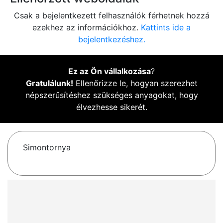
Csak a bejelentkezett felhasználók férhetnek hozzá
ezekhez az információkhoz.
Kattints ide a
bejelentkezéshez.
Ez az Ön vállalkozása
?
Gratulálunk!
Ellenőrizze le, hogyan szerezhet
népszerűsítéshez szükséges anyagokat, hogy
élvezhesse sikerét.
Simontornya