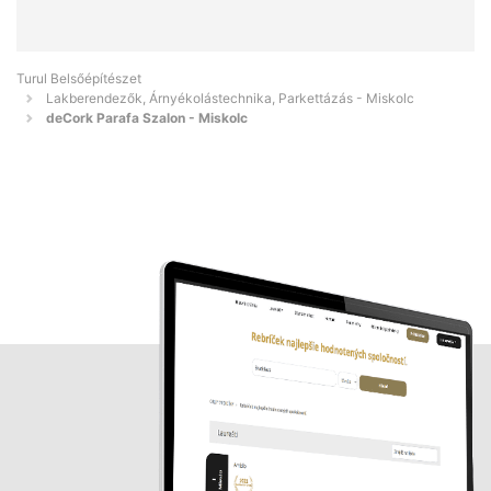
Turul Belsőépítészet
Lakberendezők, Árnyékolástechnika, Parkettázás - Miskolc
deCork Parafa Szalon - Miskolc