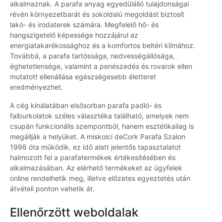
alkalmaznak. A parafa anyag egyedülálló tulajdonságai
révén környezetbarát és sokoldalú megoldást biztosít
lakó- és irodaterek számára. Megfelelő hő- és
hangszigetelő képessége hozzájárul az
energiatakarékossághoz és a komfortos beltéri klímához.
Továbbá, a parafa tartóssága, nedvességállósága,
éghetetlensége, valamint a penészedés és rovarok ellen
mutatott ellenállása egészségesebb életteret
eredményezhet.
A cég kínálatában elsősorban parafa padló- és
falburkolatok széles választéka található, amelyek nem
csupán funkcionális szempontból, hanem esztétikailag is
megállják a helyüket. A miskolci deCork Parafa Szalon
1998 óta működik, ez idő alatt jelentős tapasztalatot
halmozott fel a parafatermékek értékesítésében és
alkalmazásában. Az elérhető termékeket az ügyfelek
online rendelhetik meg, illetve előzetes egyeztetés után
átvételi ponton vehetik át.
Ellenőrzött weboldalak