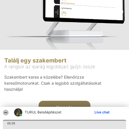
Találj egy szakembert
A rangsor az iparág legjobbjait gyűjti össze
Szakembert keres a közelébe? Ellenőrizze
keresőmotorunkat. Csak a legjobb szolgáltatásokat
használja!
Keresés
TURUL Belsőépítészet
Live chat
05:29