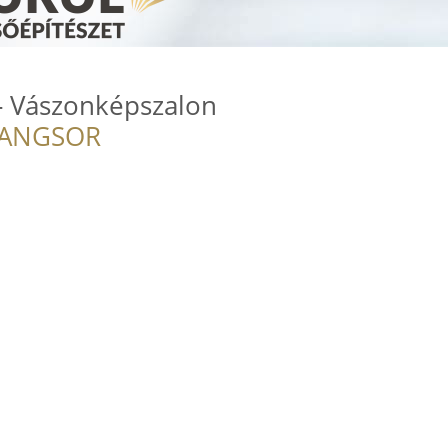
- Vászonképszalon
RANGSOR