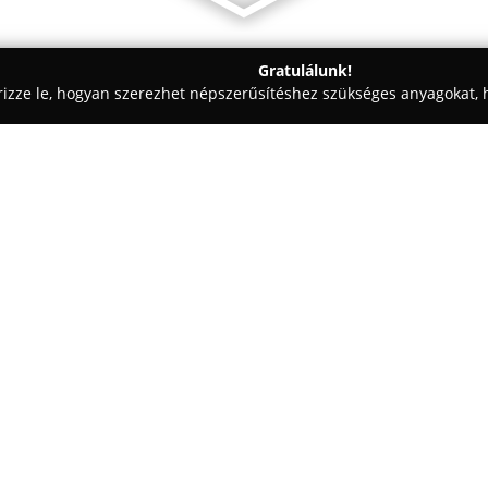
Gratulálunk!
rizze le, hogyan szerezhet népszerűsítéshez szükséges anyagokat, h
technika, Parkettázás - Budapest
vaszonkep.hu - Vászonképsz
Egy cég:
Vászonképszalon
kifejezetten 
fontos pillanatokat prémium mi
célja, hogy egyedi, személyiség
irodák számára, a legkedvesebb
Budapesti szalonjuk az Egressy
termékkínálatot biztosítanak; 
vagy akár modern, függesztett