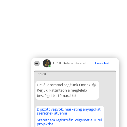
TURUL Belsőépítészet
Live chat
19:08
Helló, örömmel segítünk Önnek! 🙂
Kérjük, kattintson a megfelelő
beszélgetési témára! 🙂
Díjazott vagyok, marketing anyagokat
szeretnék átvenni
Szeretném regisztrálni cégemet a Turul
projektbe