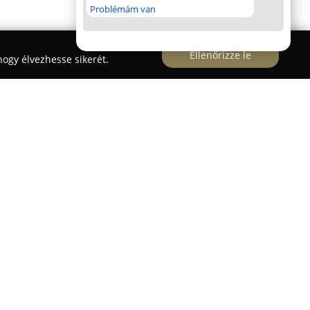
Problémám van
Ellenőrizze le
ogy élvezhesse sikerét.
alon
arra szakosodott, hogy személyes emlékeket és
nőségű vászonképekké alakítson át. A vállalkozás
hez illeszkedő dekorációt kínáljon otthonok és
 fényképek alapján készített alkotások révén.
 út 23-25. szám alatt működik, ahol széles
többek között egyrészes, többrészes, montázsolt
 vászonképek elérhetőek.