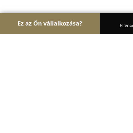
Ez az Ön vállalkozása?
Ellenő
Turul Belsőépítészet
Lakberendezők, Árnyékolás
vaszonkep.hu - Vászonképszalon
10
(3516)
Budapest, Egressy út 23-25.
Mutasd a telefonszámot