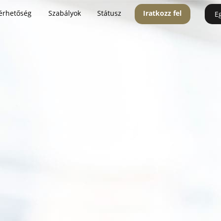
érhetőség
Szabályok
Státusz
Iratkozz fel
E