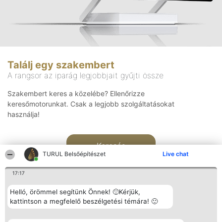
Találj egy szakembert
A rangsor az iparág legjobbjait gyűjti össze
Szakembert keres a közelébe? Ellenőrizze
keresőmotorunkat. Csak a legjobb szolgáltatásokat
használja!
Keresés
TURUL Belsőépítészet
Live chat
17:17
Helló, örömmel segítünk Önnek! 🙂Kérjük,
kattintson a megfelelő beszélgetési témára! 🙂
Rangsorszervező
Népszavazás
Elérhetőség