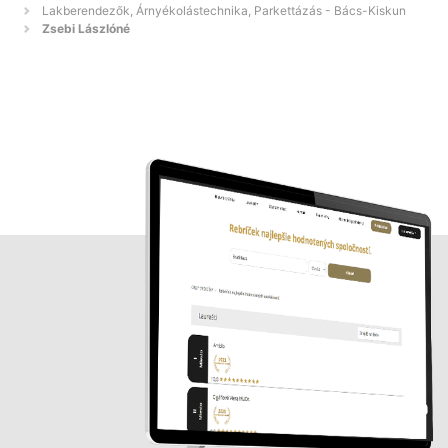
Lakberendezők, Árnyékolástechnika, Parkettázás - Bács-Kiskun
Zsebi Lászlóné