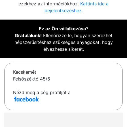
ezekhez az információkhoz.
Kattints ide a
bejelentkezéshez.
Ez az Ön vállalkozása
?
Gratulálunk!
Ellenőrizze le, hogyan szerezhet
népszerűsítéshez szükséges anyagokat, hogy
élvezhesse sikerét.
Kecskemét
Felsőszéktó 45/5
Nézd meg a cég profilját a