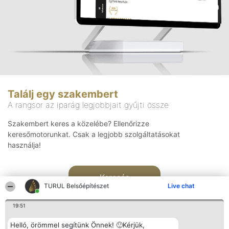
Találj egy szakembert
A rangsor az iparág legjobbjait gyűjti össze
Szakembert keres a közelébe? Ellenőrizze
keresőmotorunkat. Csak a legjobb szolgáltatásokat
használja!
Keresés
TURUL Belsőépítészet
Live chat
19:51
Helló, örömmel segítünk Önnek! 🙂Kérjük,