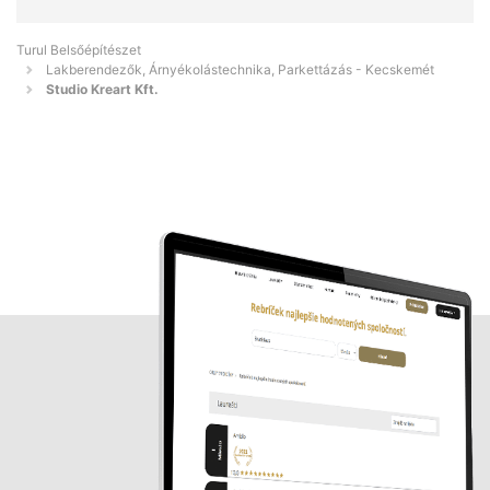
Turul Belsőépítészet
Lakberendezők, Árnyékolástechnika, Parkettázás - Kecskemét
Studio Kreart Kft.