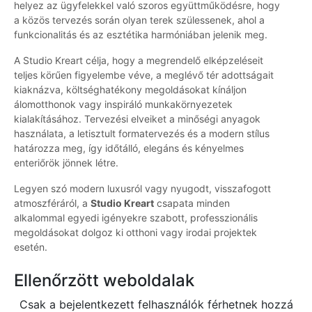
helyez az ügyfelekkel való szoros együttműködésre, hogy
a közös tervezés során olyan terek szülessenek, ahol a
funkcionalitás és az esztétika harmóniában jelenik meg.
A Studio Kreart célja, hogy a megrendelő elképzeléseit
teljes körűen figyelembe véve, a meglévő tér adottságait
kiaknázva, költséghatékony megoldásokat kínáljon
álomotthonok vagy inspiráló munkakörnyezetek
kialakításához. Tervezési elveiket a minőségi anyagok
használata, a letisztult formatervezés és a modern stílus
határozza meg, így időtálló, elegáns és kényelmes
enteriőrök jönnek létre.
Legyen szó modern luxusról vagy nyugodt, visszafogott
atmoszféráról, a
Studio Kreart
csapata minden
alkalommal egyedi igényekre szabott, professzionális
megoldásokat dolgoz ki otthoni vagy irodai projektek
esetén.
Ellenőrzött weboldalak
Csak a bejelentkezett felhasználók férhetnek hozzá