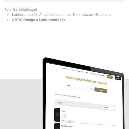
Turul Belsőépítészet
Lakberendezők, Árnyékolástechnika, Parkettázás - Budapest
ARTIS Design & Lakberendezés