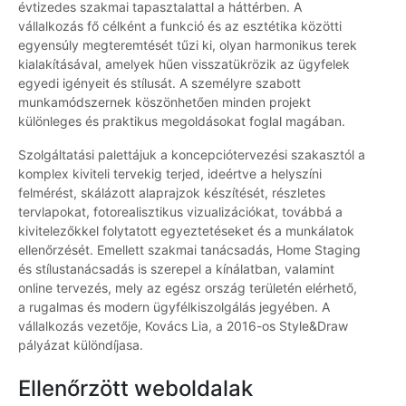
évtizedes szakmai tapasztalattal a háttérben. A
vállalkozás fő célként a funkció és az esztétika közötti
egyensúly megteremtését tűzi ki, olyan harmonikus terek
kialakításával, amelyek hűen visszatükrözik az ügyfelek
egyedi igényeit és stílusát. A személyre szabott
munkamódszernek köszönhetően minden projekt
különleges és praktikus megoldásokat foglal magában.
Szolgáltatási palettájuk a koncepciótervezési szakasztól a
komplex kiviteli tervekig terjed, ideértve a helyszíni
felmérést, skálázott alaprajzok készítését, részletes
tervlapokat, fotorealisztikus vizualizációkat, továbbá a
kivitelezőkkel folytatott egyeztetéseket és a munkálatok
ellenőrzését. Emellett szakmai tanácsadás, Home Staging
és stílustanácsadás is szerepel a kínálatban, valamint
online tervezés, mely az egész ország területén elérhető,
a rugalmas és modern ügyfélkiszolgálás jegyében. A
vállalkozás vezetője, Kovács Lia, a 2016-os Style&Draw
pályázat különdíjasa.
Ellenőrzött weboldalak