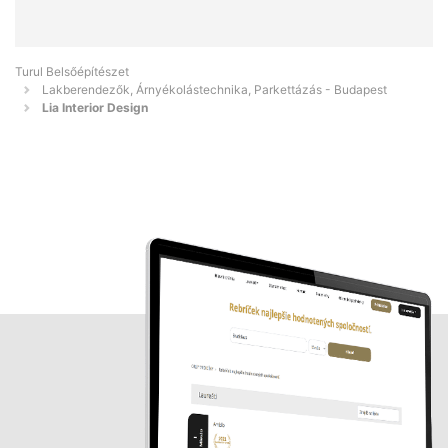
Turul Belsőépítészet
Lakberendezők, Árnyékolástechnika, Parkettázás - Budapest
Lia Interior Design