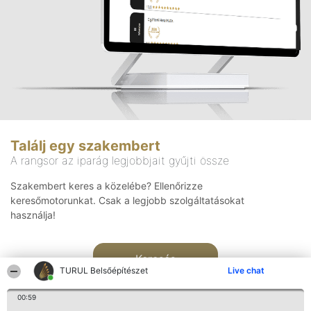
Találj egy szakembert
A rangsor az iparág legjobbjait gyűjti össze
Szakembert keres a közelébe? Ellenőrizze
keresőmotorunkat. Csak a legjobb szolgáltatásokat
használja!
Keresés
TURUL Belsőépítészet
Live chat
00:59