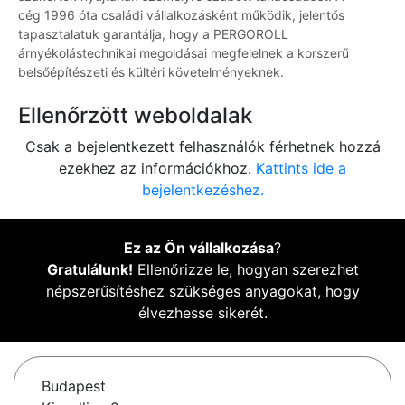
cég 1996 óta családi vállalkozásként működik, jelentős
tapasztalatuk garantálja, hogy a PERGOROLL
árnyékolástechnikai megoldásai megfelelnek a korszerű
belsőépítészeti és kültéri követelményeknek.
Ellenőrzött weboldalak
Csak a bejelentkezett felhasználók férhetnek hozzá
ezekhez az információkhoz.
Kattints ide a
bejelentkezéshez.
Ez az Ön vállalkozása
?
Gratulálunk!
Ellenőrizze le, hogyan szerezhet
népszerűsítéshez szükséges anyagokat, hogy
élvezhesse sikerét.
Budapest