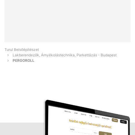
Turul Belsőépítészet
Lakberendezők, Árnyékolástechnika, Parkettázás - Budapest
PERGOROLL