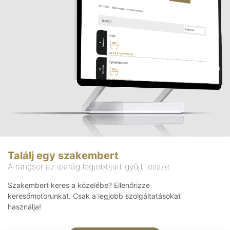
Találj egy szakembert
A rangsor az iparág legjobbjait gyűjti össze
Szakembert keres a közelébe? Ellenőrizze
keresőmotorunkat. Csak a legjobb szolgáltatásokat
használja!