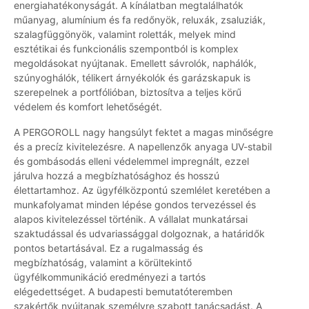
energiahatékonyságát. A kínálatban megtalálhatók
műanyag, alumínium és fa redőnyök, reluxák, zsaluziák,
szalagfüggönyök, valamint roletták, melyek mind
esztétikai és funkcionális szempontból is komplex
megoldásokat nyújtanak. Emellett sávrolók, naphálók,
szúnyoghálók, télikert árnyékolók és garázskapuk is
szerepelnek a portfólióban, biztosítva a teljes körű
védelem és komfort lehetőségét.
A PERGOROLL nagy hangsúlyt fektet a magas minőségre
és a precíz kivitelezésre. A napellenzők anyaga UV-stabil
és gombásodás elleni védelemmel impregnált, ezzel
járulva hozzá a megbízhatósághoz és hosszú
élettartamhoz. Az ügyfélközpontú szemlélet keretében a
munkafolyamat minden lépése gondos tervezéssel és
alapos kivitelezéssel történik. A vállalat munkatársai
szaktudással és udvariassággal dolgoznak, a határidők
pontos betartásával. Ez a rugalmasság és
megbízhatóság, valamint a körültekintő
ügyfélkommunikáció eredményezi a tartós
elégedettséget. A budapesti bemutatóteremben
szakértők nyújtanak személyre szabott tanácsadást. A