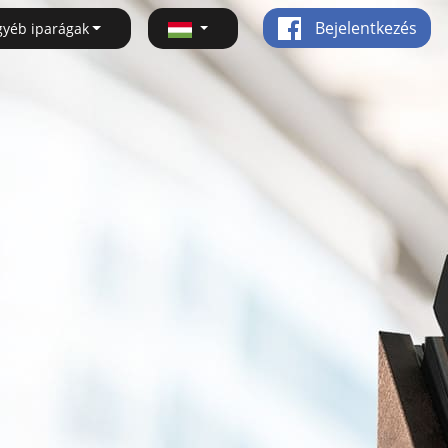
Bejelentkezés
gyéb iparágak