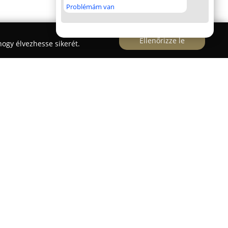
Problémám van
Ellenőrizze le
ogy élvezhesse sikerét.
óta működik Szegeden, és több mint harminc év
zik a belsőépítészet és lakástextil területén. A
űködik, nagy hangsúlyt helyezve a prémium
i elvárásaira. Több mint hétezerféle alapanyag
yekből személyre szabott, különféle típusú
g-, sötétítő-, blackout vagy dekorfüggönyök –,
technikai megoldások, mint római rolók és
választék készül. A kínálatban megtalálhatók még