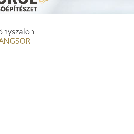
önyszalon
RANGSOR