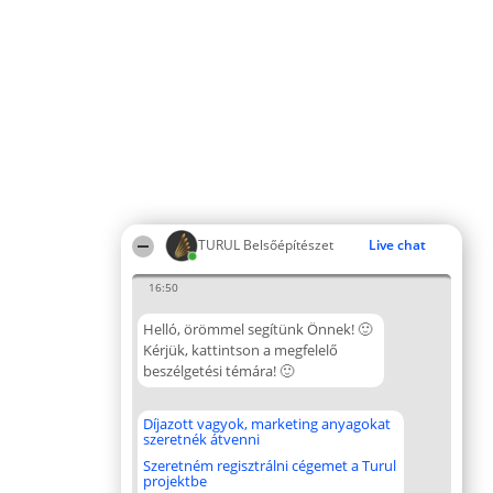
TURUL Belsőépítészet
Live chat
16:50
Helló, örömmel segítünk Önnek! 🙂
Kérjük, kattintson a megfelelő
beszélgetési témára! 🙂
Díjazott vagyok, marketing anyagokat
szeretnék átvenni
Szeretném regisztrálni cégemet a Turul
projektbe