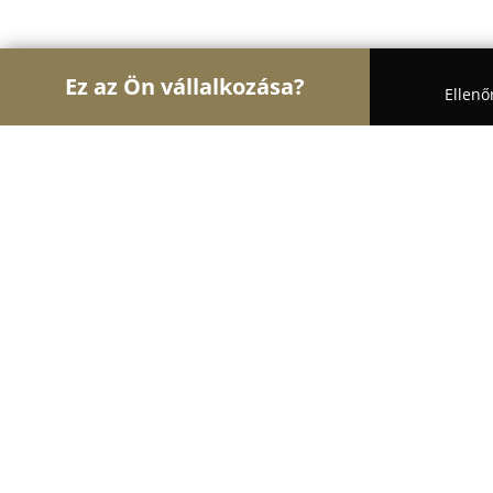
Ez az Ön vállalkozása?
Ellenő
Turul Belsőépítészet
Lakberendezők, Árnyékolás
Gardiner Függönyszalon
9.6
(33)
Szeged, Makkoserdő sor 36
Mutasd a telefonszámot