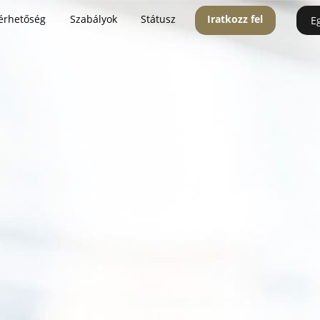
érhetőség
Szabályok
Státusz
Iratkozz fel
E