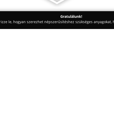
Gratulálunk!
rizze le, hogyan szerezhet népszerűsítéshez szükséges anyagokat, h
technika, Parkettázás - Szeged
Gardiner Függönyszalon
Egy cég:
Gardiner Függönyszalon
1994 
szakmai tapasztalattal rendelke
cég családi vállalkozásként m
minőségre és az ügyfelek egyén
érhető el választékukban, amel
függönyök – például lap-, szala
valamint változatos árnyékolás
roletták, illetve széles karnis