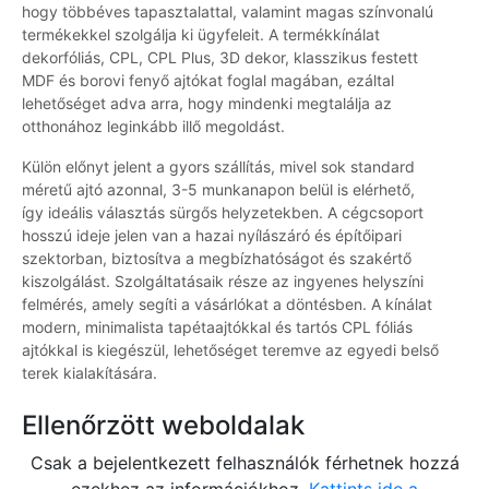
hogy többéves tapasztalattal, valamint magas színvonalú
termékekkel szolgálja ki ügyfeleit. A termékkínálat
dekorfóliás, CPL, CPL Plus, 3D dekor, klasszikus festett
MDF és borovi fenyő ajtókat foglal magában, ezáltal
lehetőséget adva arra, hogy mindenki megtalálja az
otthonához leginkább illő megoldást.
Külön előnyt jelent a gyors szállítás, mivel sok standard
méretű ajtó azonnal, 3-5 munkanapon belül is elérhető,
így ideális választás sürgős helyzetekben. A cégcsoport
hosszú ideje jelen van a hazai nyílászáró és építőipari
szektorban, biztosítva a megbízhatóságot és szakértő
kiszolgálást. Szolgáltatásaik része az ingyenes helyszíni
felmérés, amely segíti a vásárlókat a döntésben. A kínálat
modern, minimalista tapétaajtókkal és tartós CPL fóliás
ajtókkal is kiegészül, lehetőséget teremve az egyedi belső
terek kialakítására.
Ellenőrzött weboldalak
Csak a bejelentkezett felhasználók férhetnek hozzá