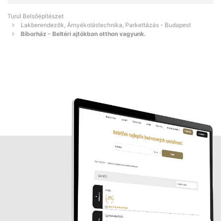
Turul Belsőépítészet
Lakberendezők, Árnyékolástechnika, Parkettázás - Budapest
Bíborház - Beltéri ajtókban otthon vagyunk.