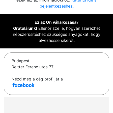
ezekhez az információkhoz.
Kattints ide a
bejelentkezéshez.
Ez az Ön vállalkozása
?
Gratulálunk!
Ellenőrizze le, hogyan szerezhet
népszerűsítéshez szükséges anyagokat, hogy
élvezhesse sikerét.
Budapest
Reitter Ferenc utca 77.
Nézd meg a cég profilját a