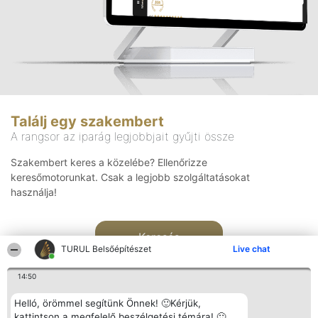
Találj egy szakembert
A rangsor az iparág legjobbjait gyűjti össze
Szakembert keres a közelébe? Ellenőrizze
keresőmotorunkat. Csak a legjobb szolgáltatásokat
használja!
Keresés
TURUL Belsőépítészet
Live chat
14:50
Helló, örömmel segítünk Önnek! 🙂Kérjük,
kattintson a megfelelő beszélgetési témára! 🙂