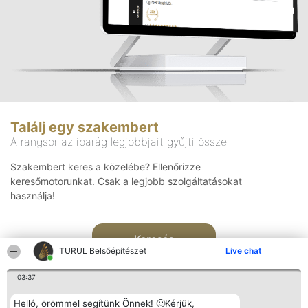
Találj egy szakembert
A rangsor az iparág legjobbjait gyűjti össze
Szakembert keres a közelébe? Ellenőrizze
keresőmotorunkat. Csak a legjobb szolgáltatásokat
használja!
Keresés
TURUL Belsőépítészet
Live chat
03:37
Helló, örömmel segítünk Önnek! 🙂Kérjük,