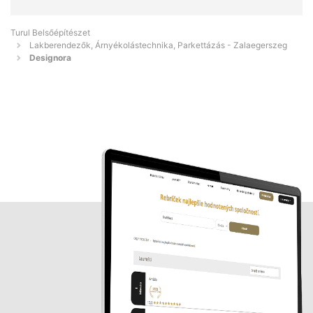
Turul Belsőépítészet
Lakberendezők, Árnyékolástechnika, Parkettázás - Zalaegerszeg
Designora