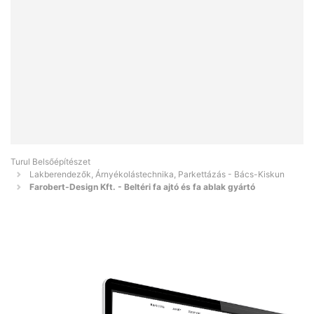
Turul Belsőépítészet
Lakberendezők, Árnyékolástechnika, Parkettázás - Bács-Kiskun
Farobert-Design Kft. - Beltéri fa ajtó és fa ablak gyártó