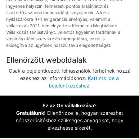
Ingyenes helyszíni felmérést, pontos árajánlatot és
szakértő asztalos tanácsadást is nyújtanak. A kész
nyílászárókra 4+1 év garancia érvényes, valamint a
vállalkozás 2021-ben elnyerte a Kiemelten Megbízható
Vállalkozás tanúsítványt. Jelentős figyelmet fordítanak a
vásárlás utáni szervizre és támogatásra, ezzel is
elősegítve az ügyfelek hosszú távú elégedettségét.
Ellenőrzött weboldalak
Csak a bejelentkezett felhasználók férhetnek hozzá
ezekhez az információkhoz.
Kattints ide a
bejelentkezéshez.
Ez az Ön vállalkozása
?
Gratulálunk!
Ellenőrizze le, hogyan szerezhet
népszerűsítéshez szükséges anyagokat, hogy
élvezhesse sikerét.