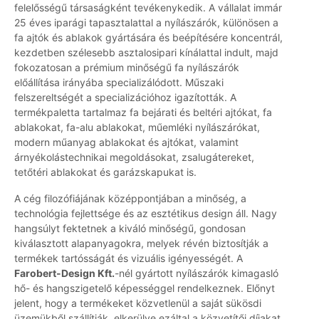
felelősségű társaságként tevékenykedik. A vállalat immár
25 éves iparági tapasztalattal a nyílászárók, különösen a
fa ajtók és ablakok gyártására és beépítésére koncentrál,
kezdetben szélesebb asztalosipari kínálattal indult, majd
fokozatosan a prémium minőségű fa nyílászárók
előállítása irányába specializálódott. Műszaki
felszereltségét a specializációhoz igazították. A
termékpaletta tartalmaz fa bejárati és beltéri ajtókat, fa
ablakokat, fa-alu ablakokat, műemléki nyílászárókat,
modern műanyag ablakokat és ajtókat, valamint
árnyékolástechnikai megoldásokat, zsalugátereket,
tetőtéri ablakokat és garázskapukat is.
A cég filozófiájának középpontjában a minőség, a
technológia fejlettsége és az esztétikus design áll. Nagy
hangsúlyt fektetnek a kiváló minőségű, gondosan
kiválasztott alapanyagokra, melyek révén biztosítják a
termékek tartósságát és vizuális igényességét. A
Farobert-Design Kft.
-nél gyártott nyílászárók kimagasló
hő- és hangszigetelő képességgel rendelkeznek. Előnyt
jelent, hogy a termékeket közvetlenül a saját sükösdi
üzemükből szállítják, elkerülve ezáltal a közvetítői díjakat.