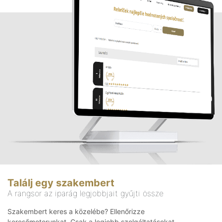
Találj egy szakembert
A rangsor az iparág legjobbjait gyűjti össze
Szakembert keres a közelébe? Ellenőrizze
keresőmotorunkat. Csak a legjobb szolgáltatásokat