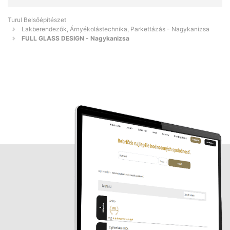
Turul Belsőépítészet
Lakberendezők, Árnyékolástechnika, Parkettázás - Nagykanizsa
FULL GLASS DESIGN - Nagykanizsa