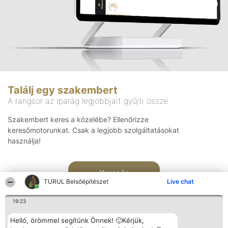
Találj egy szakembert
A rangsor az iparág legjobbjait gyűjti össze
Szakembert keres a közelébe? Ellenőrizze
keresőmotorunkat. Csak a legjobb szolgáltatásokat
használja!
Keresés
TURUL Belsőépítészet
Live chat
19:23
Helló, örömmel segítünk Önnek! 🙂Kérjük,