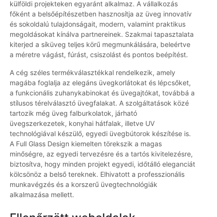
külföldi projekteken egyaránt alkalmaz. A vállalkozás
főként a belsőépítészetben hasznosítja az üveg innovatív
és sokoldalú tulajdonságait, modern, valamint praktikus
megoldásokat kínálva partnereinek. Szakmai tapasztalata
kiterjed a síküveg teljes körű megmunkálására, beleértve
a méretre vágást, fúrást, csiszolást és pontos beépítést.
A cég széles termékválasztékkal rendelkezik, amely
magába foglalja az elegáns üvegkorlátokat és lépcsőket,
a funkcionális zuhanykabinokat és üvegajtókat, továbbá a
stílusos térelválasztó üvegfalakat. A szolgáltatások közé
tartozik még üveg falburkolatok, járható
üvegszerkezetek, konyhai hátfalak, illetve UV
technológiával készülő, egyedi üvegbútorok készítése is.
A Full Glass Design kiemelten törekszik a magas
minőségre, az egyedi tervezésre és a tartós kivitelezésre,
biztosítva, hogy minden projekt egyedi, időtálló eleganciát
kölcsönöz a belső tereknek. Elhivatott a professzionális
munkavégzés és a korszerű üvegtechnológiák
alkalmazása mellett.