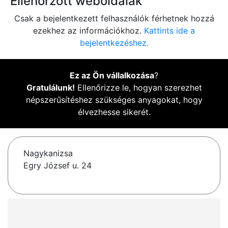
Ellenőrzött weboldalak
Csak a bejelentkezett felhasználók férhetnek hozzá
ezekhez az információkhoz.
Kattints ide a
bejelentkezéshez.
Ez az Ön vállalkozása
?
Gratulálunk!
Ellenőrizze le, hogyan szerezhet
népszerűsítéshez szükséges anyagokat, hogy
élvezhesse sikerét.
Nagykanizsa
Egry József u. 24