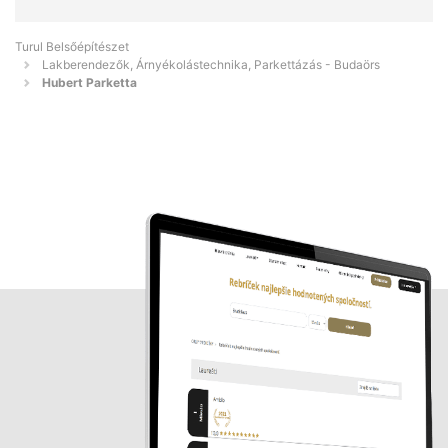
Turul Belsőépítészet
Lakberendezők, Árnyékolástechnika, Parkettázás - Budaörs
Hubert Parketta