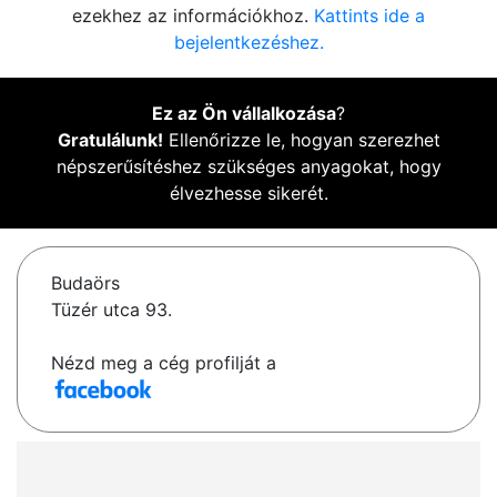
ezekhez az információkhoz.
Kattints ide a
bejelentkezéshez.
Ez az Ön vállalkozása
?
Gratulálunk!
Ellenőrizze le, hogyan szerezhet
népszerűsítéshez szükséges anyagokat, hogy
élvezhesse sikerét.
Budaörs
Tüzér utca 93.
Nézd meg a cég profilját a