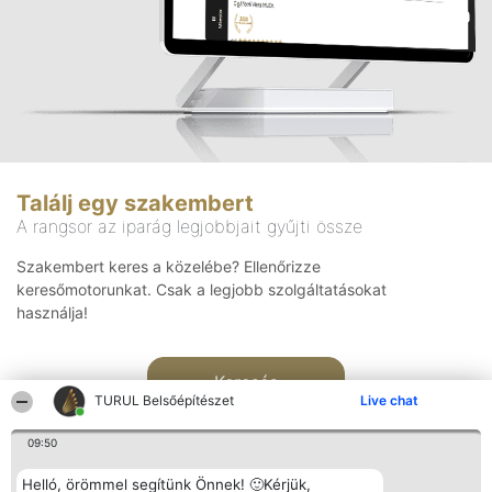
Találj egy szakembert
A rangsor az iparág legjobbjait gyűjti össze
Szakembert keres a közelébe? Ellenőrizze
keresőmotorunkat. Csak a legjobb szolgáltatásokat
használja!
Keresés
TURUL Belsőépítészet
Live chat
09:50
Helló, örömmel segítünk Önnek! 🙂Kérjük,