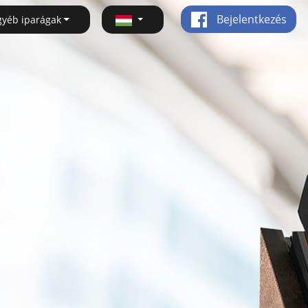
Bejelentkezés
gyéb iparágak