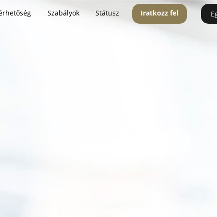
érhetőség
Szabályok
Státusz
Iratkozz fel
E