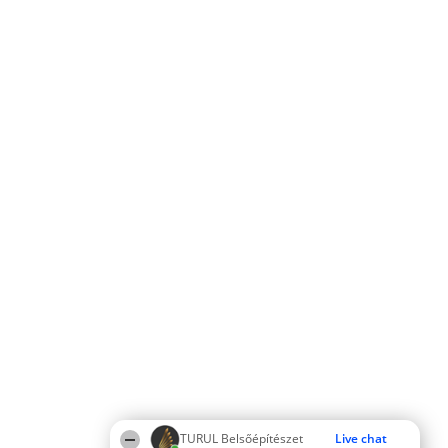
TURUL Belsőépítészet
Live chat