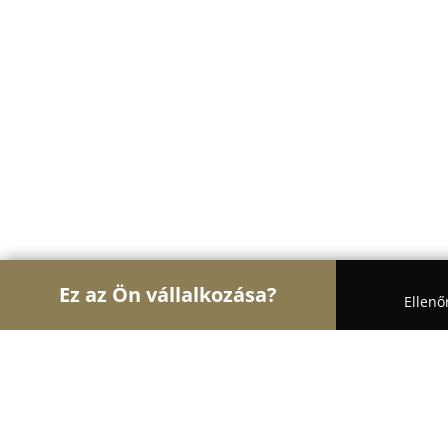
Ez az Ön vállalkozása?
Ellenő
Turul Belsőépítészet
Lakberendezők, Árnyékolás