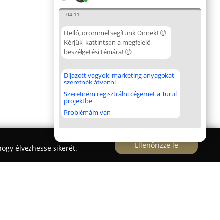
04:11
Helló, örömmel segítünk Önnek! 🙂
Kérjük, kattintson a megfelelő
beszélgetési témára! 🙂
Díjazott vagyok, marketing anyagokat
szeretnék átvenni
Szeretném regisztrálni cégemet a Turul
projektbe
Problémám van
Ellenőrizze le
ogy élvezhesse sikerét.