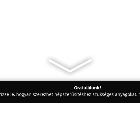
Gratulálunk!
rizze le, hogyan szerezhet népszerűsítéshez szükséges anyagokat, h
technika, Parkettázás - Dunakeszi
bloomka