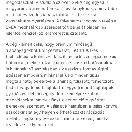
megoldásokat. A stúdió a szlovén SVEA cég egyedüli
magyarországi importőreként tevékenykedik, amely több
mint hat évtizedes tapasztalattal rendelkezik a
konyhabútor-gyártásban. A folyamatos innováció révén a
SVEA meghatározó szerepet tölt be saját piacán, és
jelentős nemzetközi elismerést is szerzett.
A cég kiemelt célja, hogy prémium minőségű
alapanyagokból, környezetbarát, ISO 14001-es
technológiát alkalmazva készítsen tartós és ergonómikus
bútorokat, melyek dizájnjukban és használhatóságukban
is kitűnnek. Választékában a klasszikus formavilágtól
egészen a modern, minimál stílusig minden típus
megtalálható, beleértve a laminált, fóliázott, furnérozott,
festett vagy tömörfa ajtókat is. Egyedi méretű ajtólapok
gyártásával lehetőség nyílik a személyre szabott
megoldásokra, amely előnyt jelent az előre gyártott
elemekkel szemben. A vállalat kínálatában a teljes konyhai
eszközkínálat egy helyen elérhető szaktanácsadás
mellett, megkönnyítve ezzel mind a tervezési, mind a
kivitelezési folyamatokat.