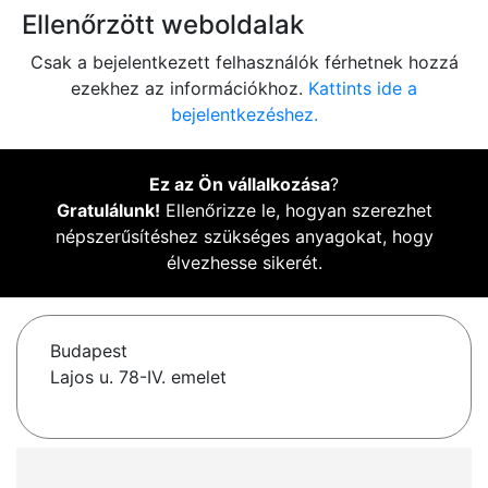
Ellenőrzött weboldalak
Csak a bejelentkezett felhasználók férhetnek hozzá
ezekhez az információkhoz.
Kattints ide a
bejelentkezéshez.
Ez az Ön vállalkozása
?
Gratulálunk!
Ellenőrizze le, hogyan szerezhet
népszerűsítéshez szükséges anyagokat, hogy
élvezhesse sikerét.
Budapest
Lajos u. 78-IV. emelet