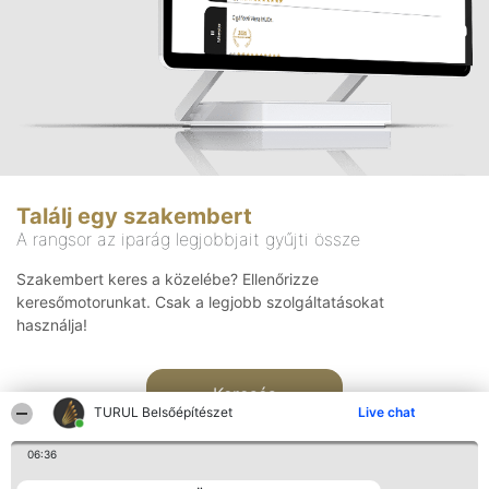
Találj egy szakembert
A rangsor az iparág legjobbjait gyűjti össze
Szakembert keres a közelébe? Ellenőrizze
keresőmotorunkat. Csak a legjobb szolgáltatásokat
használja!
Keresés
TURUL Belsőépítészet
Live chat
06:36