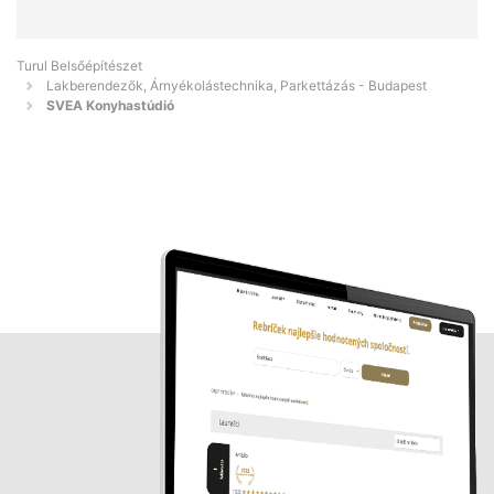
Turul Belsőépítészet
Lakberendezők, Árnyékolástechnika, Parkettázás - Budapest
SVEA Konyhastúdió