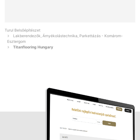
Turul Belsőépítészet
Lakberendezők, Árnyékolástechnika, Parkettázás - Komárom-
Esztergom
Titanflooring Hungary