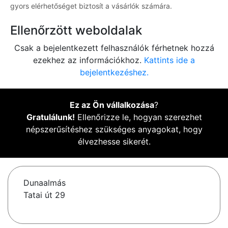
gyors elérhetőséget biztosít a vásárlók számára.
Ellenőrzött weboldalak
Csak a bejelentkezett felhasználók férhetnek hozzá
ezekhez az információkhoz.
Kattints ide a
bejelentkezéshez.
Ez az Ön vállalkozása
?
Gratulálunk!
Ellenőrizze le, hogyan szerezhet
népszerűsítéshez szükséges anyagokat, hogy
élvezhesse sikerét.
Dunaalmás
Tatai út 29