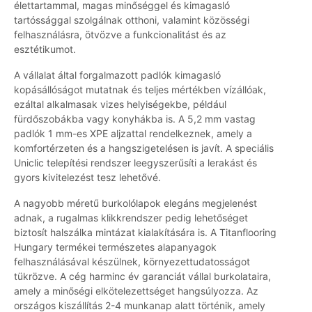
élettartammal, magas minőséggel és kimagasló
tartóssággal szolgálnak otthoni, valamint közösségi
felhasználásra, ötvözve a funkcionalitást és az
esztétikumot.
A vállalat által forgalmazott padlók kimagasló
kopásállóságot mutatnak és teljes mértékben vízállóak,
ezáltal alkalmasak vizes helyiségekbe, például
fürdőszobákba vagy konyhákba is. A 5,2 mm vastag
padlók 1 mm-es XPE aljzattal rendelkeznek, amely a
komfortérzeten és a hangszigetelésen is javít. A speciális
Uniclic telepítési rendszer leegyszerűsíti a lerakást és
gyors kivitelezést tesz lehetővé.
A nagyobb méretű burkolólapok elegáns megjelenést
adnak, a rugalmas klikkrendszer pedig lehetőséget
biztosít halszálka mintázat kialakítására is. A Titanflooring
Hungary termékei természetes alapanyagok
felhasználásával készülnek, környezettudatosságot
tükrözve. A cég harminc év garanciát vállal burkolataira,
amely a minőségi elkötelezettséget hangsúlyozza. Az
országos kiszállítás 2-4 munkanap alatt történik, amely