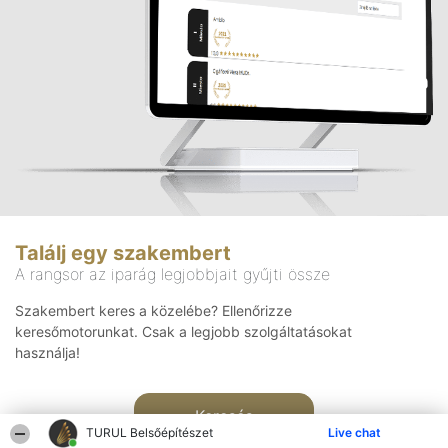
Találj egy szakembert
A rangsor az iparág legjobbjait gyűjti össze
Szakembert keres a közelébe? Ellenőrizze
keresőmotorunkat. Csak a legjobb szolgáltatásokat
használja!
Keresés
TURUL Belsőépítészet
Live chat