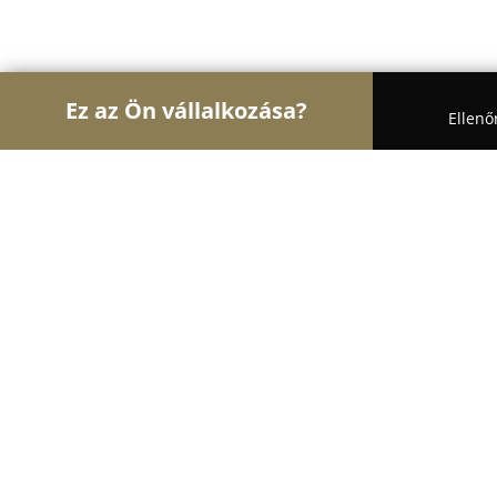
Ez az Ön vállalkozása?
Ellenő
Turul Belsőépítészet
Lakberendezők, Árnyékolás
Topredony.hu Kft.
9.2
(68)
Budapest, Füredi u. 72