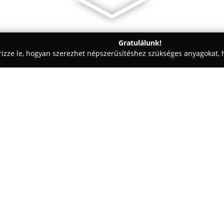
Gratulálunk!
rizze le, hogyan szerezhet népszerűsítéshez szükséges anyagokat, h
technika, Parkettázás - Budapest
Topredony.hu Kft.
Egy cég:
A
Topredőny
változatos árnyék
megoldások széles választékáva
redőnyrendszerek, zsalúziák, 
lefedésére terjed ki. A vállala
és megbízható termékek telepí
szempontból kiemelkedőek, han
otthonok igényeinek megfelelő