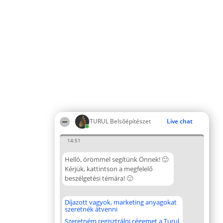
TURUL Belsőépítészet
Live chat
14:51
Helló, örömmel segítünk Önnek! 🙂
Kérjük, kattintson a megfelelő
beszélgetési témára! 🙂
Díjazott vagyok, marketing anyagokat
szeretnék átvenni
Szeretném regisztrálni cégemet a Turul