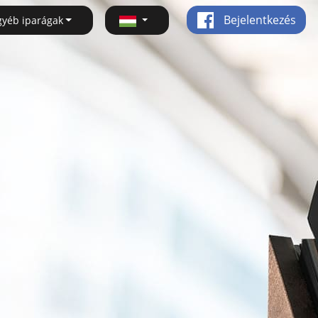
Bejelentkezés
gyéb iparágak