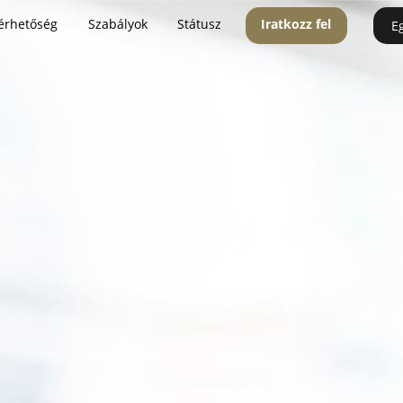
érhetőség
Szabályok
Státusz
Iratkozz fel
E