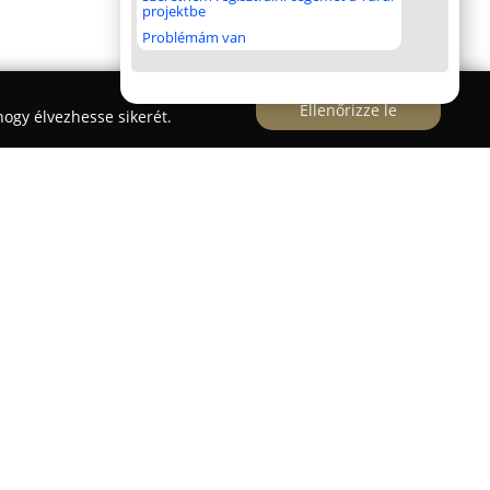
projektbe
Problémám van
Ellenőrizze le
ogy élvezhesse sikerét.
olástechnikai és otthonautomatizálási
l van jelen a piacon. Tevékenységük
pergolák, szúnyoghálók és okosotthon-rendszerek
t több éves tapasztalattal bír a prémium minőségű
tésében, amelyek nemcsak esztétikai
em funkcionalitásukban is kiválóak. A modern
en, az alumínium és műanyag redőnyöktől a