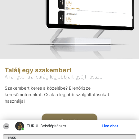
Találj egy szakembert
A rangsor az iparág legjobbjait gyűjti össze
Szakembert keres a közelébe? Ellenőrizze
keresőmotorunkat. Csak a legjobb szolgáltatásokat
használja!
Keresés
TURUL Belsőépítészet
Live chat
16:55