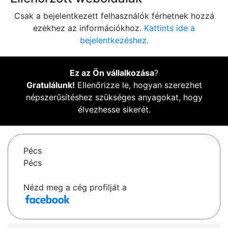
Csak a bejelentkezett felhasználók férhetnek hozzá
ezekhez az információkhoz.
Kattints ide a
bejelentkezéshez.
Ez az Ön vállalkozása
?
Gratulálunk!
Ellenőrizze le, hogyan szerezhet
népszerűsítéshez szükséges anyagokat, hogy
élvezhesse sikerét.
Pécs
Pécs
Nézd meg a cég profilját a