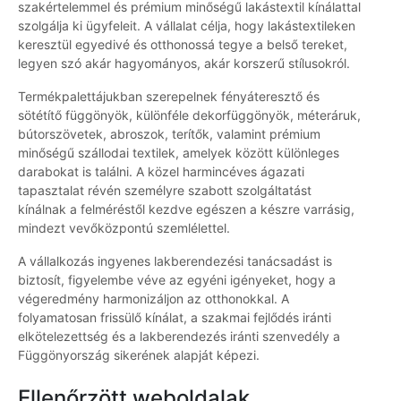
szakértelemmel és prémium minőségű lakástextil kínálattal
szolgálja ki ügyfeleit. A vállalat célja, hogy lakástextileken
keresztül egyedivé és otthonossá tegye a belső tereket,
legyen szó akár hagyományos, akár korszerű stílusokról.
Termékpalettájukban szerepelnek fényáteresztő és
sötétítő függönyök, különféle dekorfüggönyök, méteráruk,
bútorszövetek, abroszok, terítők, valamint prémium
minőségű szállodai textilek, amelyek között különleges
darabokat is találni. A közel harmincéves ágazati
tapasztalat révén személyre szabott szolgáltatást
kínálnak a felméréstől kezdve egészen a készre varrásig,
mindezt vevőközpontú szemlélettel.
A vállalkozás ingyenes lakberendezési tanácsadást is
biztosít, figyelembe véve az egyéni igényeket, hogy a
végeredmény harmonizáljon az otthonokkal. A
folyamatosan frissülő kínálat, a szakmai fejlődés iránti
elkötelezettség és a lakberendezés iránti szenvedély a
Függönyország sikerének alapját képezi.
Ellenőrzött weboldalak