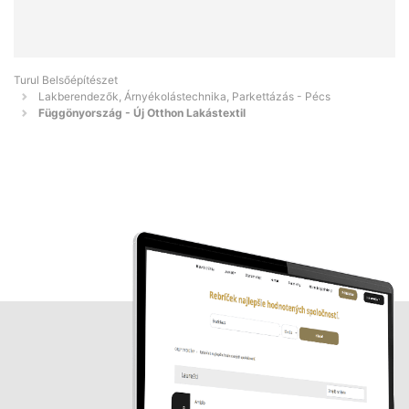
Turul Belsőépítészet
Lakberendezők, Árnyékolástechnika, Parkettázás - Pécs
Függönyország - Új Otthon Lakástextil