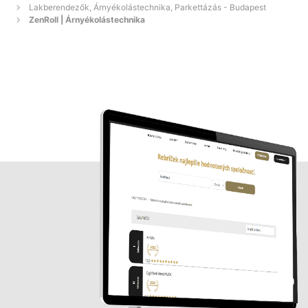
Lakberendezők, Árnyékolástechnika, Parkettázás - Budapest
ZenRoll | Árnyékolástechnika