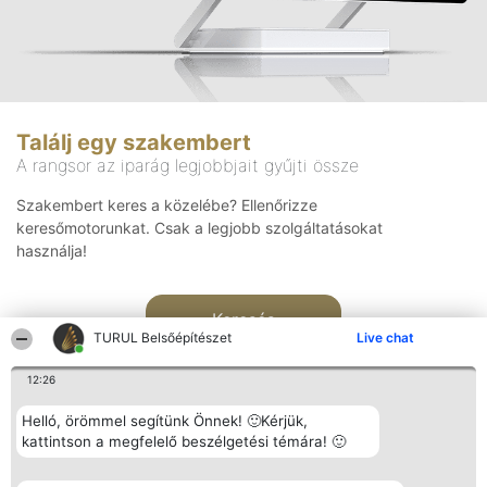
Találj egy szakembert
A rangsor az iparág legjobbjait gyűjti össze
Szakembert keres a közelébe? Ellenőrizze
keresőmotorunkat. Csak a legjobb szolgáltatásokat
használja!
Keresés
TURUL Belsőépítészet
Live chat
12:26
Helló, örömmel segítünk Önnek! 🙂Kérjük,
kattintson a megfelelő beszélgetési témára! 🙂
Rangsorszervező
Népszavazás
Elérhetőség