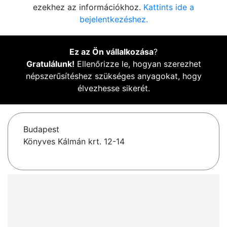
ezekhez az információkhoz.
Kattints ide a
bejelentkezéshez.
Ez az Ön vállalkozása
?
Gratulálunk!
Ellenőrizze le, hogyan szerezhet
népszerűsítéshez szükséges anyagokat, hogy
élvezhesse sikerét.
Budapest
Könyves Kálmán krt. 12-14