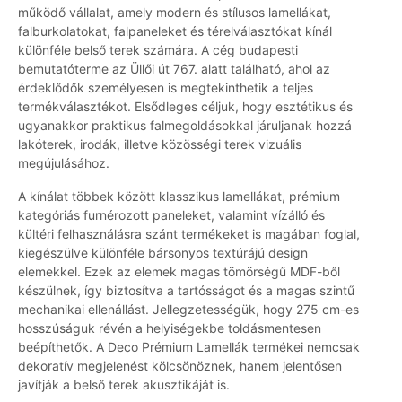
működő vállalat, amely modern és stílusos lamellákat,
falburkolatokat, falpaneleket és térelválasztókat kínál
különféle belső terek számára. A cég budapesti
bemutatóterme az Üllői út 767. alatt található, ahol az
érdeklődők személyesen is megtekinthetik a teljes
termékválasztékot. Elsődleges céljuk, hogy esztétikus és
ugyanakkor praktikus falmegoldásokkal járuljanak hozzá
lakóterek, irodák, illetve közösségi terek vizuális
megújulásához.
A kínálat többek között klasszikus lamellákat, prémium
kategóriás furnérozott paneleket, valamint vízálló és
kültéri felhasználásra szánt termékeket is magában foglal,
kiegészülve különféle bársonyos textúrájú design
elemekkel. Ezek az elemek magas tömörségű MDF-ből
készülnek, így biztosítva a tartósságot és a magas szintű
mechanikai ellenállást. Jellegzetességük, hogy 275 cm-es
hosszúságuk révén a helyiségekbe toldásmentesen
beépíthetők. A Deco Prémium Lamellák termékei nemcsak
dekoratív megjelenést kölcsönöznek, hanem jelentősen
javítják a belső terek akusztikáját is.