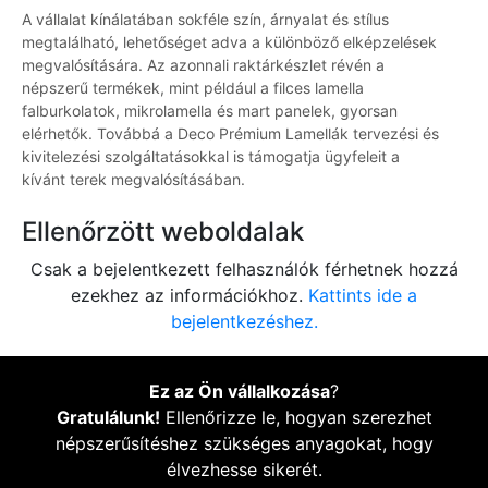
A vállalat kínálatában sokféle szín, árnyalat és stílus
megtalálható, lehetőséget adva a különböző elképzelések
megvalósítására. Az azonnali raktárkészlet révén a
népszerű termékek, mint például a filces lamella
falburkolatok, mikrolamella és mart panelek, gyorsan
elérhetők. Továbbá a Deco Prémium Lamellák tervezési és
kivitelezési szolgáltatásokkal is támogatja ügyfeleit a
kívánt terek megvalósításában.
Ellenőrzött weboldalak
Csak a bejelentkezett felhasználók férhetnek hozzá
ezekhez az információkhoz.
Kattints ide a
bejelentkezéshez.
Ez az Ön vállalkozása
?
Gratulálunk!
Ellenőrizze le, hogyan szerezhet
népszerűsítéshez szükséges anyagokat, hogy
élvezhesse sikerét.