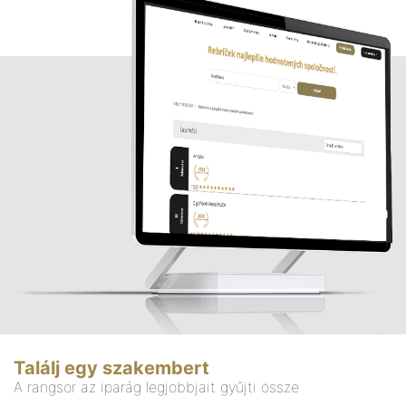
Találj egy szakembert
A rangsor az iparág legjobbjait gyűjti össze