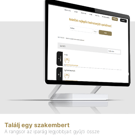
Találj egy szakembert
A rangsor az iparág legjobbjait gyűjti össze