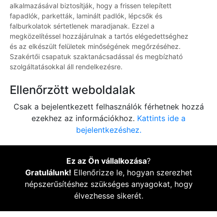
alkalmazásával biztosítják, hogy a frissen telepített
fapadlók, parketták, laminált padlók, lépcsők és
falburkolatok sértetlenek maradjanak. Ezzel a
megközelítéssel hozzájárulnak a tartós elégedettséghez
és az elkészült felületek minőségének megőrzéséhez.
Szakértői csapatuk szaktanácsadással és megbízható
szolgáltatásokkal áll rendelkezésre.
Ellenőrzött weboldalak
Csak a bejelentkezett felhasználók férhetnek hozzá
ezekhez az információkhoz.
Kattints ide a
bejelentkezéshez.
Ez az Ön vállalkozása
?
Gratulálunk!
Ellenőrizze le, hogyan szerezhet
népszerűsítéshez szükséges anyagokat, hogy
élvezhesse sikerét.