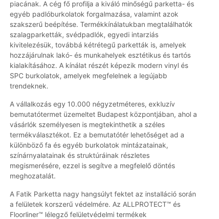
piacának. A cég fő profilja a kiváló minőségű parketta- és
egyéb padlóburkolatok forgalmazása, valamint azok
szakszerű beépítése. Termékkínálatukban megtalálhatók
szalagparketták, svédpadlók, egyedi intarziás
kivitelezésük, továbbá kétrétegű parketták is, amelyek
hozzájárulnak lakó- és munkahelyek esztétikus és tartós
kialakításához. A kínálat részét képezik modern vinyl és
SPC burkolatok, amelyek megfelelnek a legújabb
trendeknek.
A vállalkozás egy 10.000 négyzetméteres, exkluzív
bemutatótermet üzemeltet Budapest központjában, ahol a
vásárlók személyesen is megtekinthetik a széles
termékválasztékot. Ez a bemutatótér lehetőséget ad a
különböző fa és egyéb burkolatok mintázatainak,
színárnyalatainak és struktúráinak részletes
megismerésére, ezzel is segítve a megfelelő döntés
meghozatalát.
A Fatik Parketta nagy hangsúlyt fektet az installáció során
a felületek korszerű védelmére. Az ALLPROTECT™ és
Floorliner™ lélegző felületvédelmi termékek