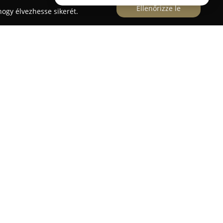
Ellenőrizze le
ogy élvezhesse sikerét.
eli út 208. szám alatti székhellyel, a
én nyújt kiemelkedő szolgáltatásokat. Több mint
hetően fő profiljuk a minőségi nyílászárók –
CO nyílászárók, továbbá bejárati és beltéri ajtók
építése, amelyek mind esztétikai, mind
ák otthonok és irodák komfortját.
ban foglalja az árnyékolástechnikai megoldásokat
gönyök, valamint pergolák, szúnyoghálók és
tási folyamatok nagy szakértelemmel zajlanak, így
születnek. Future Doors Kft kiemelten kezeli az