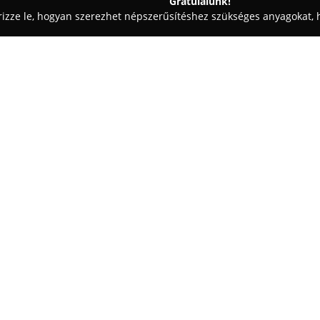
Gratulálunk!
rizze le, hogyan szerezhet népszerűsítéshez szükséges anyagokat, h
technika, Parkettázás - Budapest
Future Doors Kft
Egy cég:
A
Future Doors Kft
Budapest Péc
belsőépítészet szakmai terület
húsz év tapasztalatának köszön
műanyag ablakok és ajtók, SCHÜ
– gyártása, forgalmazása és be
funkcionális szempontból javítj
A vállalat termékkínálata magá
is, mint a redőnyök, szalagfüg
télikertek kivitelezése. A gyár
tartós és megbízható termékek 