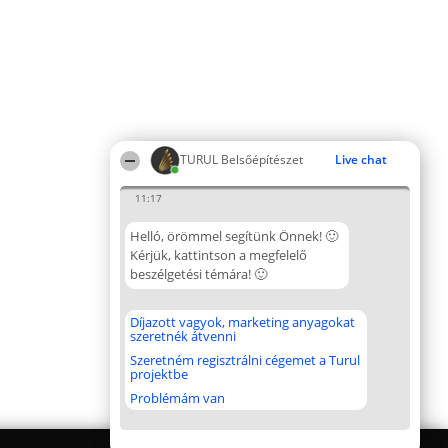
TURUL Belsőépítészet
Live chat
11:17
Helló, örömmel segítünk Önnek! 🙂
Kérjük, kattintson a megfelelő
beszélgetési témára! 🙂
Díjazott vagyok, marketing anyagokat
szeretnék átvenni
Szeretném regisztrálni cégemet a Turul
projektbe
Problémám van