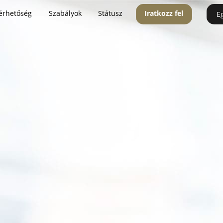
érhetőség
Szabályok
Státusz
Iratkozz fel
E