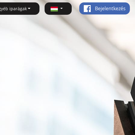
Bejelentkezés
gyéb iparágak