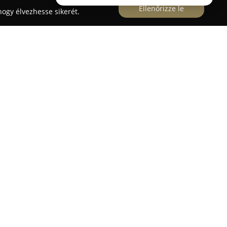
Ellenőrizze le
ogy élvezhesse sikerét.
és
sz Klára lakberendező szakértelmével kínál
monikus és egyedi belső terek kialakítására
az otthonok, illetve egyéb helyiségek maximálisan
 személyiségét és egyéni ízlésvilágát, miközben
ionálisan megfelelő környezetet teremtenek.
zési és belsőépítészeti tervezési szolgáltatásokat
 részletes látványtervek elkészítéséig.
útortervezés, a világítástechnikai megoldások
asztási tanácsadás is. Pónusz Klára kiemelt
yekre, teret engedve az innovatív és praktikus