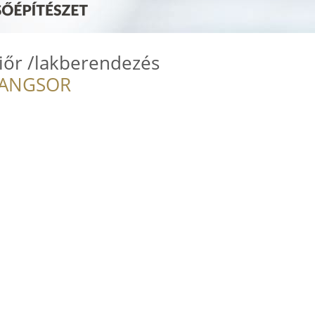
riőr /lakberendezés
RANGSOR