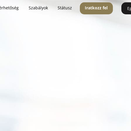
érhetőség
Szabályok
Státusz
Iratkozz fel
E