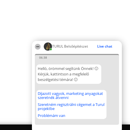
TURUL Belsőépítészet
Live chat
06:38
Helló, örömmel segítünk Önnek! 🙂
Kérjük, kattintson a megfelelő
beszélgetési témára! 🙂
Díjazott vagyok, marketing anyagokat
szeretnék átvenni
Szeretném regisztrálni cégemet a Turul
projektbe
Problémám van