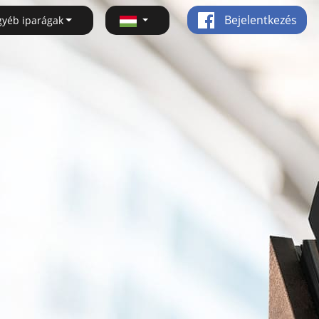
Bejelentkezés
gyéb iparágak