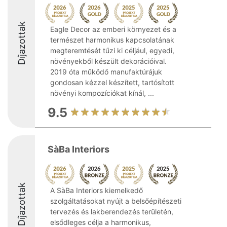
Díjazottak
Eagle Decor az emberi környezet és a
természet harmonikus kapcsolatának
megteremtését tűzi ki céljául, egyedi,
növényekből készült dekorációival.
2019 óta működő manufaktúrájuk
gondosan kézzel készített, tartósított
növényi kompozíciókat kínál, ...
9.5
SàBa Interiors
Díjazottak
A SàBa Interiors kiemelkedő
szolgáltatásokat nyújt a belsőépítészeti
tervezés és lakberendezés területén,
elsődleges célja a harmonikus,