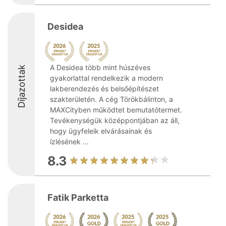
Desidea
A Desidea több mint húszéves
Díjazottak
gyakorlattal rendelkezik a modern
lakberendezés és belsőépítészet
szakterületén. A cég Törökbálinton, a
MAXCityben működtet bemutatótermet.
Tevékenységük középpontjában az áll,
hogy ügyfeleik elvárásainak és
ízlésének ...
8.3
Fatik Parketta