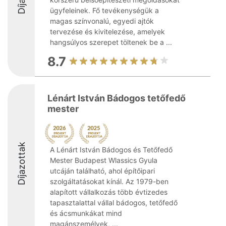
ügyfeleinek. Fő tevékenységük a
magas színvonalú, egyedi ajtók
tervezése és kivitelezése, amelyek
hangsúlyos szerepet töltenek be a ...
8.7
Lénárt István Bádogos tetőfedő
mester
Díjazottak
A Lénárt István Bádogos és Tetőfedő
Mester Budapest Wlassics Gyula
utcáján található, ahol építőipari
szolgáltatásokat kínál. Az 1979-ben
alapított vállalkozás több évtizedes
tapasztalattal vállal bádogos, tetőfedő
és ácsmunkákat mind
magánszemélyek, ...