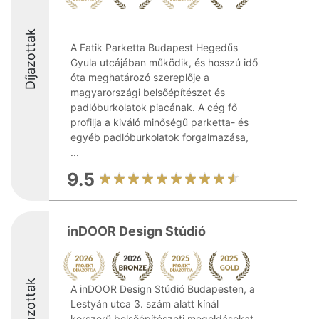
Díjazottak
A Fatik Parketta Budapest Hegedűs
Gyula utcájában működik, és hosszú idő
óta meghatározó szereplője a
magyarországi belsőépítészet és
padlóburkolatok piacának. A cég fő
profilja a kiváló minőségű parketta- és
egyéb padlóburkolatok forgalmazása,
...
9.5
inDOOR Design Stúdió
Díjazottak
A inDOOR Design Stúdió Budapesten, a
Lestyán utca 3. szám alatt kínál
korszerű belsőépítészeti megoldásokat